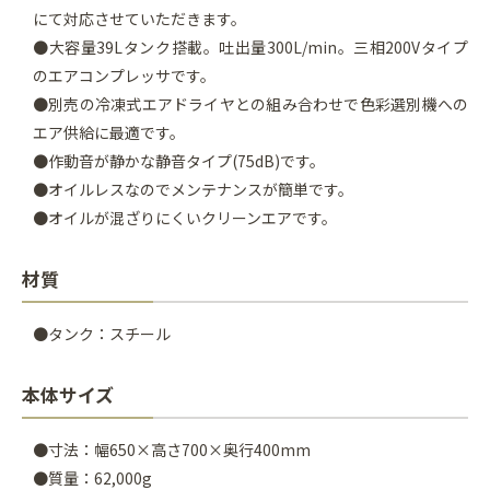
にて対応させていただきます。
●大容量39Lタンク搭載。吐出量300L/min。三相200Vタイプ
のエアコンプレッサです。
●別売の冷凍式エアドライヤとの組み合わせで色彩選別機への
エア供給に最適です。
●作動音が静かな静音タイプ(75dB)です。
●オイルレスなのでメンテナンスが簡単です。
●オイルが混ざりにくいクリーンエアです。
材質
●タンク：スチール
本体サイズ
●寸法：幅650×高さ700×奥行400mm
●質量：62,000g