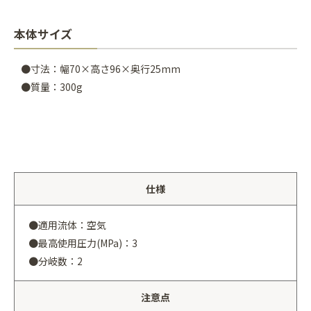
本体サイズ
●寸法：幅70×高さ96×奥行25mm
●質量：300g
仕様
●適用流体：空気
●最高使用圧力(MPa)：3
●分岐数：2
注意点