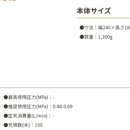
本体サイズ
●寸法：幅240×高さ18
●質量：1,300g
●最高使用圧力(MPa)：-
●推奨使用圧力(MPa)：0.48-0.69
●空気消費量(L/min)：-
●充填数(本)：100