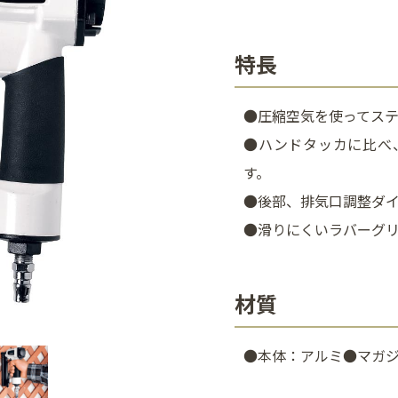
特長
●圧縮空気を使ってス
●ハンドタッカに比べ
す。
●後部、排気口調整ダ
●滑りにくいラバーグ
材質
●本体：アルミ●マガ