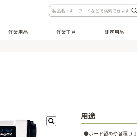
作業用品
作業工具
測定用品
用途
●ボード留めや各種Ｄ