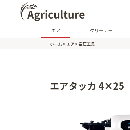
エア
クリーナー
ホーム
エア
空圧工具
エアタッカ 4×25