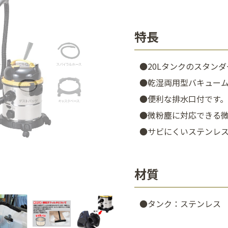
特長
●20Lタンクのスタン
●乾湿両用型バキュー
●便利な排水口付です。
●微粉塵に対応できる
●サビにくいステンレ
材質
●タンク：ステンレス