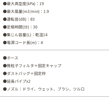
●最大真空度(kPa)：19
●最大風量(m3/min)：1.9
●運転音(dB)：83
●定格時間(分)：30
●集じん容量(L)：乾湿14
●電源コード長(m)：4
●ホース
●微粒子フィルタ＋固定キャップ
●ダストバッグ＋固定枠
●延長パイプx2
●ノズル：ドライ、ウェット、ブラシ、ツル口