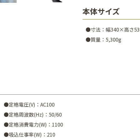
本体サイズ
●寸法：幅340×高さ53
●質量：5,300g
●定格電圧(V)：AC100
●定格周波数(Hz)：50/60
●定格消費電力(W)：1100
●吸込仕事率(W)：210